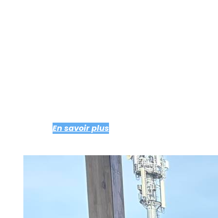
d’éducateurs et de professionnels du
football, l’Amicale des Éducateurs de
Football du 44 compte 10 pôles mis en
place en début de mandature.
146 membres/adhérents
L’Amicale des Éducateurs de Football du
44 c’est aussi 146 membres et adhérents
qui nous soutiennent.
En savoir plus