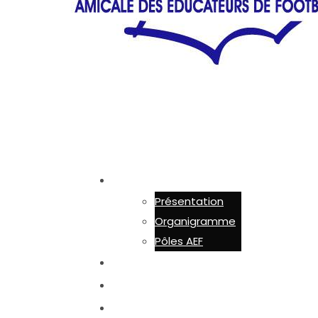
AEF 44
Présentation
Organigramme
Pôles AEF
ADHÉSION
ACTUALITÉS
ACTIONS