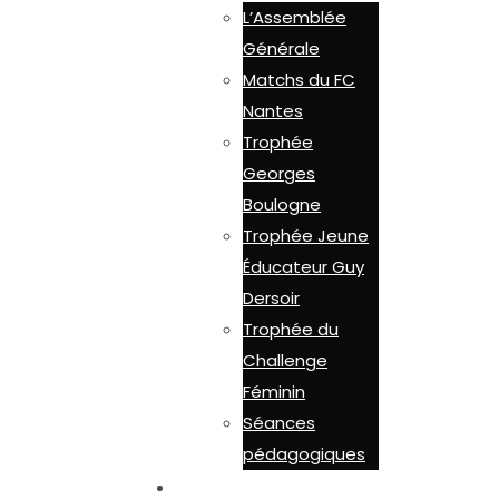
L’Assemblée
Générale
Matchs du FC
Nantes
Trophée
Georges
Boulogne
Trophée Jeune
Éducateur Guy
Dersoir
Trophée du
Challenge
Féminin
Séances
pédagogiques
LES OUTILS