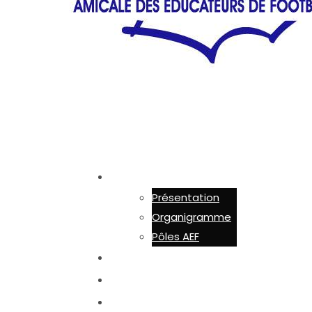
AEF 44
Présentation
Organigramme
Pôles AEF
ADHÉSION
ACTUALITÉS
ACTIONS