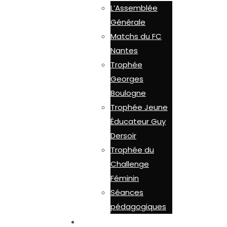
L’Assemblée
Générale
Matchs du FC
Nantes
Trophée
Georges
Boulogne
Trophée Jeune
Éducateur Guy
Dersoir
Trophée du
Challenge
Féminin
Séances
pédagogiques
LES OUTILS