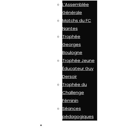
L’Assemblée
Générale
Matchs du FC
Nantes
Trophée
Georges
Boulogne
Trophée Jeune
Éducateur Guy
Dersoir
Trophée du
Challenge
Féminin
Séances
pédagogiques
LES OUTILS