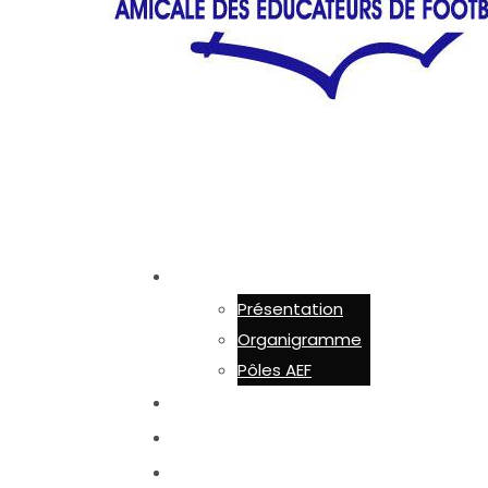
AEF 44
Présentation
Organigramme
Pôles AEF
ADHÉSION
ACTUALITÉS
ACTIONS