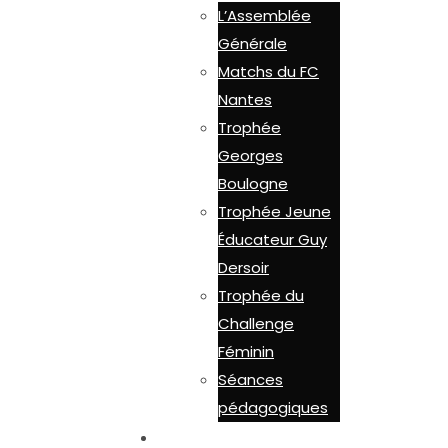
L’Assemblée
Générale
Matchs du FC
Nantes
Trophée
Georges
Boulogne
Trophée Jeune
Éducateur Guy
Dersoir
Trophée du
Challenge
Féminin
Séances
pédagogiques
LES OUTILS