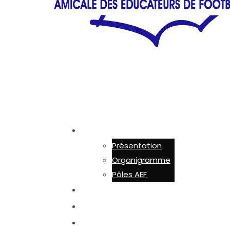
AEF 44
Présentation
Organigramme
Pôles AEF
ADHÉSION
ACTUALITÉS
ACTIONS