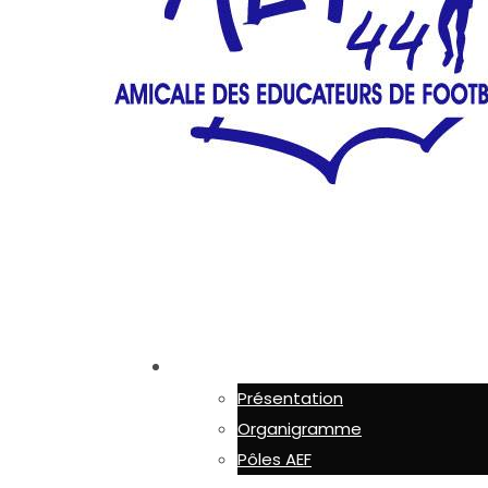
AEF 44
Présentation
Organigramme
Pôles AEF